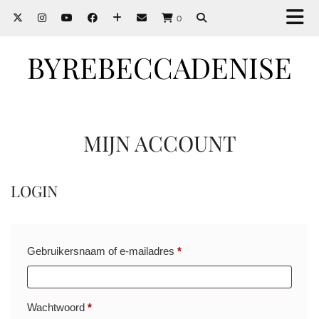
0
BYREBECCADENISE
MIJN ACCOUNT
LOGIN
Vereist
Gebruikersnaam of e-mailadres
*
Vereist
Wachtwoord
*