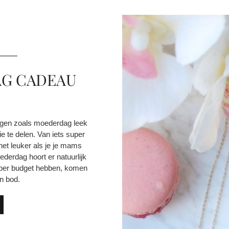
AG CADEAU
agen zoals moederdag leek
ie te delen. Van iets super
 het leuker als je je mams
derdag hoort er natuurlijk
super budget hebben, komen
n bod.