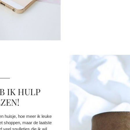
B IK HULP
ZEN!
n huisje, hoe meer ik leuke
et shoppen, maar de laatste
d veel spulletjes die ik wil