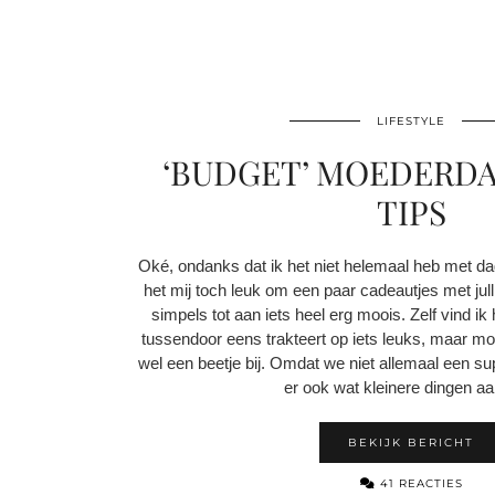
LIFESTYLE
‘BUDGET’ MOEDERD
TIPS
Oké, ondanks dat ik het niet helemaal heb met d
het mij toch leuk om een paar cadeautjes met jull
simpels tot aan iets heel erg moois. Zelf vind ik
tussendoor eens trakteert op iets leuks, maar moe
wel een beetje bij. Omdat we niet allemaal een 
er ook wat kleinere dingen aa
BEKIJK BERICHT
41 REACTIES