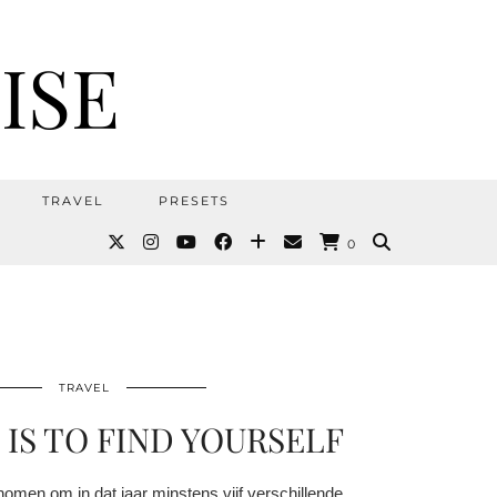
ISE
TRAVEL
PRESETS
0
TRAVEL
 IS TO FIND YOURSELF
nomen om in dat jaar minstens vijf verschillende