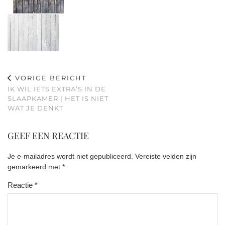
VORIGE BERICHT
IK WIL IETS EXTRA’S IN DE
SLAAPKAMER | HET IS NIET
WAT JE DENKT
GEEF EEN REACTIE
Je e-mailadres wordt niet gepubliceerd.
Vereiste velden zijn
gemarkeerd met
*
Reactie
*