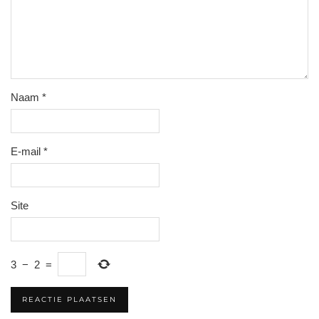
Naam
*
E-mail
*
Site
3
−
2
=