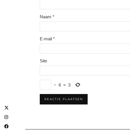
Naam
*
E-mail
*
Site
−
6
=
3