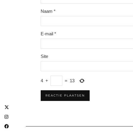
Naam
*
E-mail
*
Site
4
+
=
13