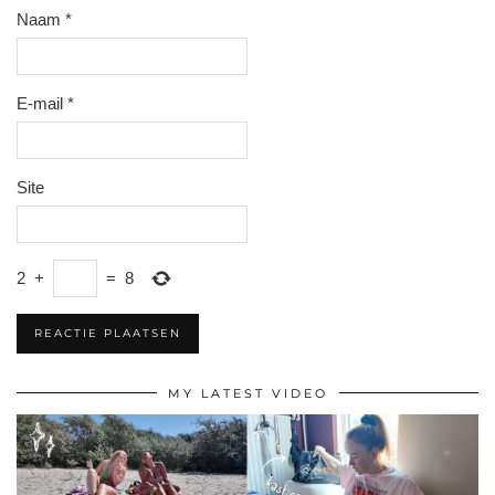
Naam
*
E-mail
*
Site
2
+
=
8
MY LATEST VIDEO