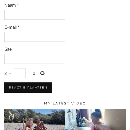
Naam
*
E-mail
*
Site
2
−
=
0
MY LATEST VIDEO