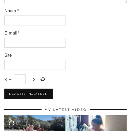
Naam
*
E-mail
*
Site
3
−
=
2
MY LATEST VIDEO