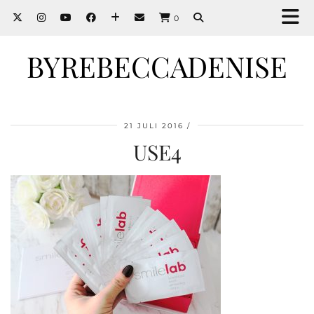
0
BYREBECCADENISE
21 JULI 2016
USE4