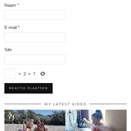
Naam
*
E-mail
*
Site
+
3
=
7
MY LATEST VIDEO