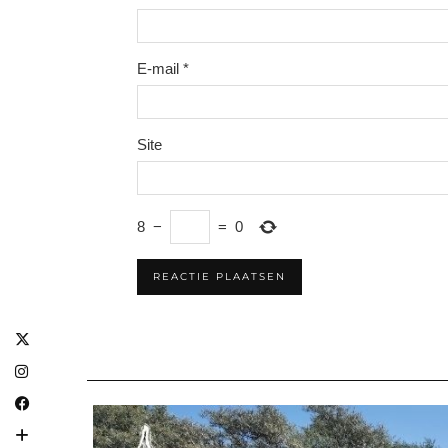
E-mail
*
Site
8
−
=
0