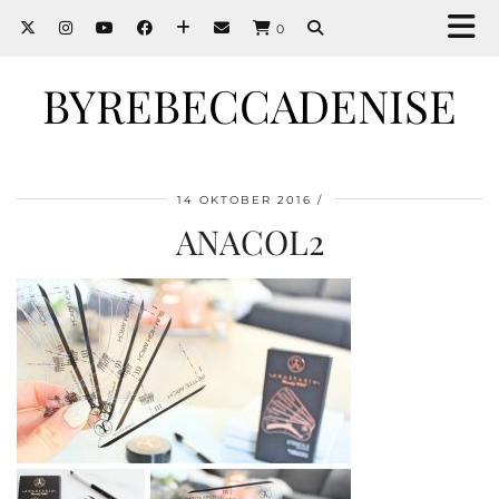
0
BYREBECCADENISE
14 OKTOBER 2016
ANACOL2