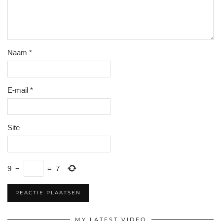
Naam
*
E-mail
*
Site
9
−
=
7
MY LATEST VIDEO