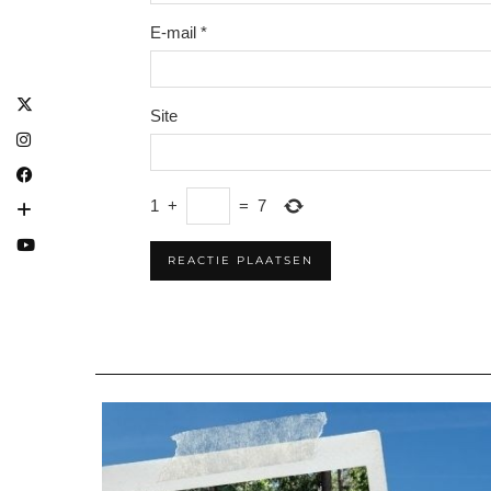
E-mail
*
Site
1
+
=
7