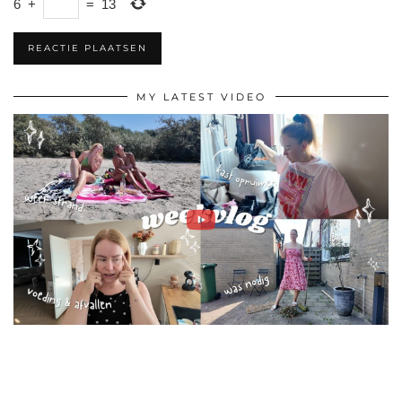
6
+
=
13
MY LATEST VIDEO