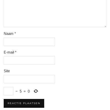
Naam
*
E-mail
*
Site
−
5
=
0