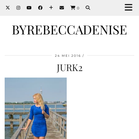
0
BYREBECCADENISE
24 MEI 2016
JURK2