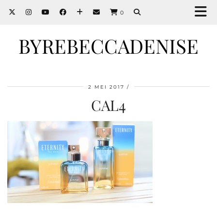
0
BYREBECCADENISE
2 MEI 2017
CAL4