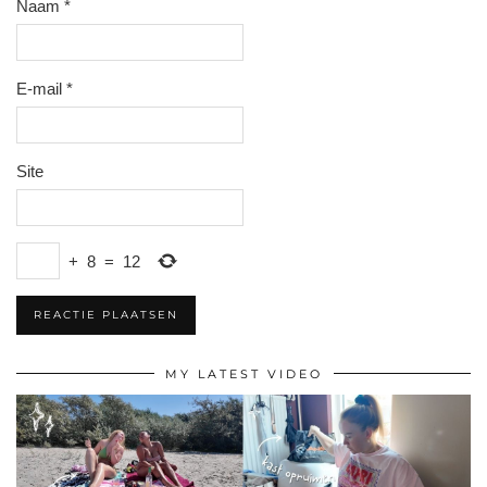
Naam
*
E-mail
*
Site
+
8
=
12
MY LATEST VIDEO