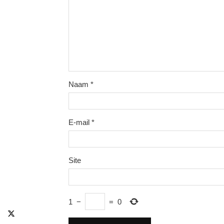
Naam
*
E-mail
*
Site
1
−
=
0