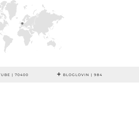
TUBE
| 70400
BLOGLOVIN
| 984