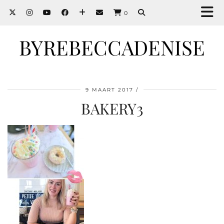
0
BYREBECCADENISE
9 MAART 2017
BAKERY3