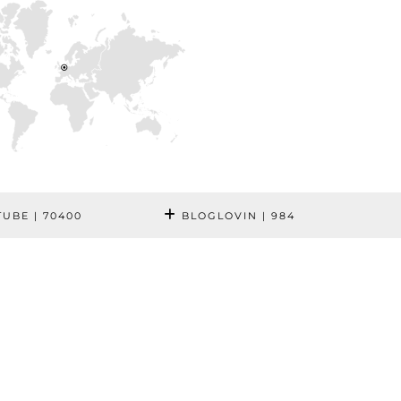
TUBE
| 70400
BLOGLOVIN
| 984