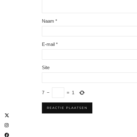
Naam
*
E-mail
*
Site
7
−
=
1