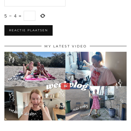
5
−
4
=
MY LATEST VIDEO