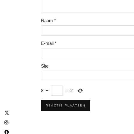
Naam
*
E-mail
*
Site
8
−
=
2