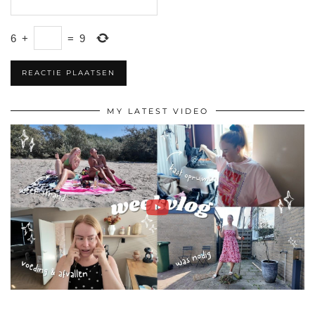
6
+
=
9
MY LATEST VIDEO