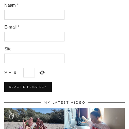
Naam
*
E-mail
*
Site
9
−
9
=
MY LATEST VIDEO