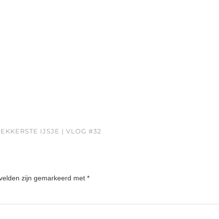
KKERSTE IJSJE | VLOG #32
 velden zijn gemarkeerd met
*