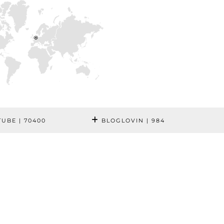
TUBE
| 70400
BLOGLOVIN
| 984