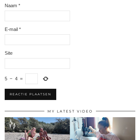
Naam
*
E-mail
*
Site
5
−
4
=
MY LATEST VIDEO