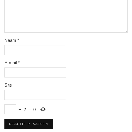
Naam
*
E-mail
*
Site
−
2
=
0