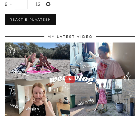
6
+
=
13
MY LATEST VIDEO