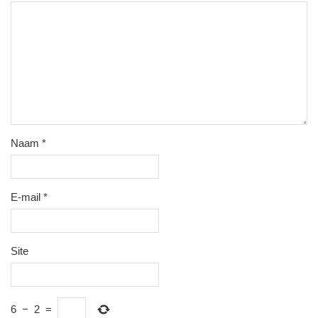
Naam
*
E-mail
*
Site
6
−
2
=