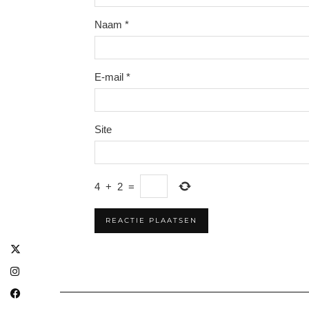
Naam
*
E-mail
*
Site
4
+
2
=