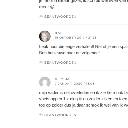
je mooi in elkaar gezet, ik schrok wel even va
meer 😉
BEANTWOORDEN
ILSE
19 OKTOBER 2017 / 21:23
Leuk hoor die enge verhalen!! Net of je een sp
Ben benieuwd naar de volgende!
BEANTWOORDEN
ALLYCIA
7 JANUARI 2020 / 18:08
mijn vader is net overleden en ik zie hem ook be
voetstappen 1 x ding ik op zolder kijken en to
toe op zolder dus ja daar schrok ik wel van ik w
BEANTWOORDEN