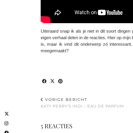
Uiteraard snap ik als je niet in dit soort dinge
eigen verhaal delen in de reacties. Hier op mijn 
is, maar ik vind dit onderwerp zó interessant
meegemaakt?
VORIGE BERICHT
KATY PERRY’S INDI – EAU DE PARFUM
5 REACTIES