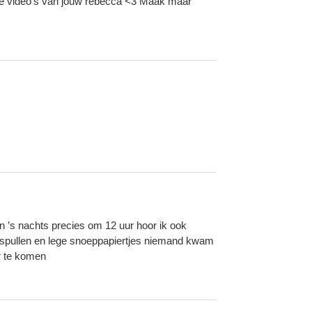
dere video’s van jouw rebecca <3 Maak maar
en ’s nachts precies om 12 uur hoor ik ook
al spullen en lege snoeppapiertjes niemand kwam
er te komen