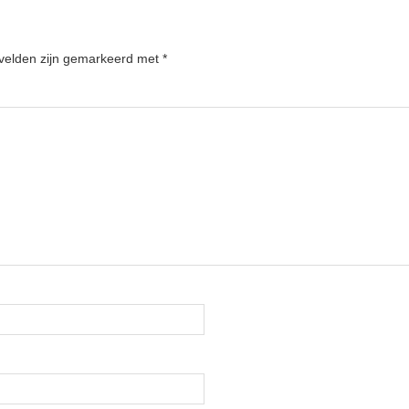
 velden zijn gemarkeerd met
*