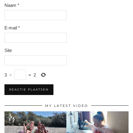
Naam
*
E-mail
*
Site
3
−
=
2
MY LATEST VIDEO