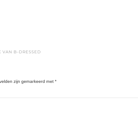
X VAN B-DRESSED
 velden zijn gemarkeerd met
*