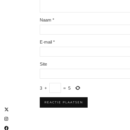
Naam
*
E-mail
*
Site
3
+
=
5