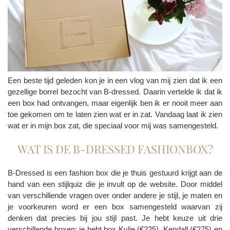
Een beste tijd geleden kon je in een vlog van mij zien dat ik een
gezellige borrel bezocht van B-dressed. Daarin vertelde ik dat ik
een box had ontvangen, maar eigenlijk ben ik er nooit meer aan
toe gekomen om te laten zien wat er in zat. Vandaag laat ik zien
wat er in mijn box zat, die speciaal voor mij was samengesteld.
WAT IS DE B-DRESSED FASHIONBOX?
B-Dressed is een fashion box die je thuis gestuurd krijgt aan de
hand van een stijlquiz die je invult op de website. Door middel
van verschillende vragen over onder andere je stijl, je maten en
je voorkeuren word er een box samengesteld waarvan zij
denken dat precies bij jou stijl past. Je hebt keuze uit drie
verschillende boxen; je hebt box Kylie (€225), Kendall (€275) en