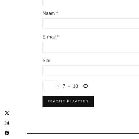
Naam
*
E-mail
*
Site
+
7
=
10