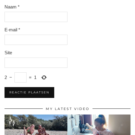
Naam
*
E-mail
*
Site
2
−
=
1
MY LATEST VIDEO