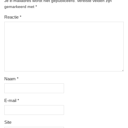
Je e-mailadres wordt niet gepubliceerd.
Vereiste velden zijn
gemarkeerd met
*
Reactie
*
Naam
*
E-mail
*
Site