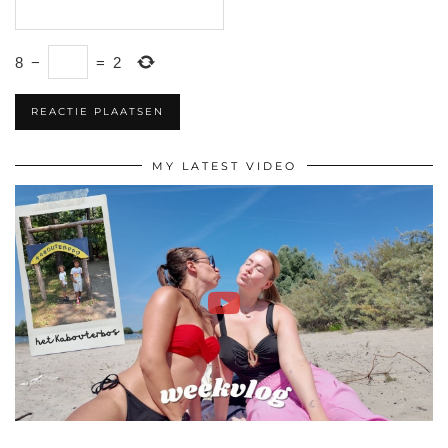
8
−
=
2
MY LATEST VIDEO