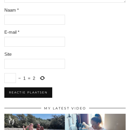
Naam
*
E-mail
*
Site
−
1
=
2
MY LATEST VIDEO