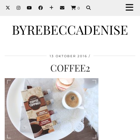
0
BYREBECCADENISE
13 OKTOBER 2016
COFFEE2