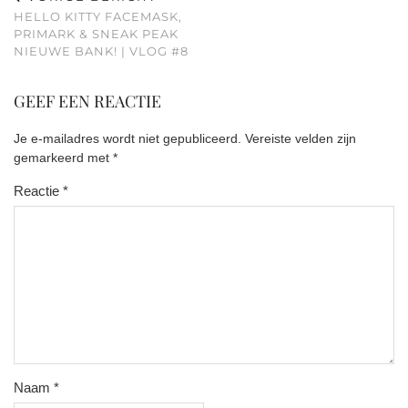
HELLO KITTY FACEMASK,
PRIMARK & SNEAK PEAK
NIEUWE BANK! | VLOG #8
GEEF EEN REACTIE
Je e-mailadres wordt niet gepubliceerd.
Vereiste velden zijn
gemarkeerd met
*
Reactie
*
Naam
*