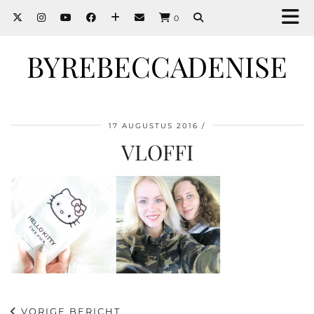
0
BYREBECCADENISE
17 AUGUSTUS 2016
VLOFFI
VORIGE BERICHT