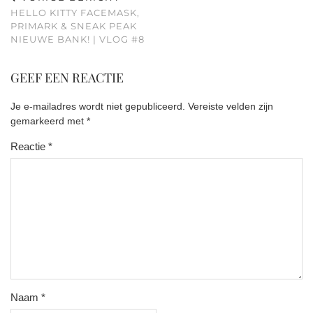
HELLO KITTY FACEMASK,
PRIMARK & SNEAK PEAK
NIEUWE BANK! | VLOG #8
GEEF EEN REACTIE
Je e-mailadres wordt niet gepubliceerd.
Vereiste velden zijn
gemarkeerd met
*
Reactie
*
Naam
*