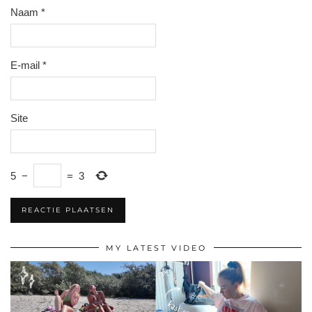
Naam
*
E-mail
*
Site
5
−
=
3
MY LATEST VIDEO