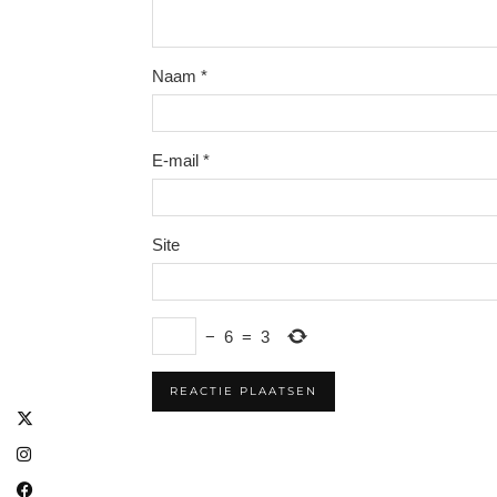
Naam
*
E-mail
*
Site
−
6
=
3