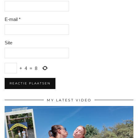
E-mail
*
Site
+
4
=
8
MY LATEST VIDEO