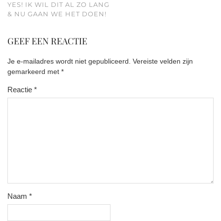
YES! IK WIL DIT AL ZO LANG
& NU GAAN WE HET DOEN!
GEEF EEN REACTIE
Je e-mailadres wordt niet gepubliceerd.
Vereiste velden zijn
gemarkeerd met
*
Reactie
*
Naam
*