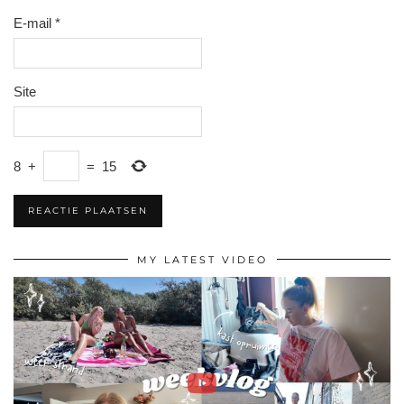
E-mail
*
Site
8
+
=
15
MY LATEST VIDEO