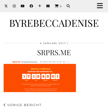
0
BYREBECCADENISE
4 JANUARI 2017
SRPRS.ME
VORIGE BERICHT