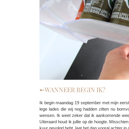
➸WANNEER BEGIN IK?
Ik begin maandag 19 september met mijn eerste 
lege lades die wij nog hadden zitten nu bomvo
wensen. Ik weet zeker dat ik aankomende week n
Uiteraard houd ik jullie op de hoogte. Misschie
kuur gevolgd hebt, laat het dan vooral achter i