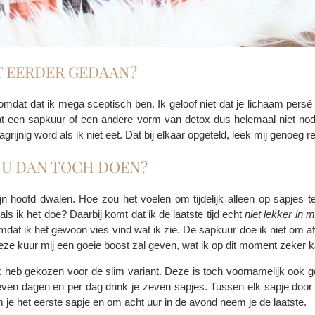
T EERDER GEDAAN?
omdat dat ik mega sceptisch ben. Ik geloof niet dat je lichaam persé
at een sapkuur of een andere vorm van detox dus helemaal niet nodi
grijnig word als ik niet eet. Dat bij elkaar opgeteld, leek mij genoeg
NU DAN TOCH DOEN?
n hoofd dwalen. Hoe zou het voelen om tijdelijk alleen op sapjes t
s ik het doe? Daarbij komt dat ik de laatste tijd echt
niet lekker in m
omdat ik het gewoon vies vind wat ik zie. De sapkuur doe ik niet om af t
ze kuur mij een goeie boost zal geven, wat ik op dit moment zeker k
k heb gekozen voor de slim variant. Deze is toch voornamelijk ook g
zeven dagen en per dag drink je zeven sapjes. Tussen elk sapje door d
je het eerste sapje en om acht uur in de avond neem je de laatste.