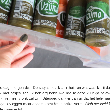
dag, morgen dus! De sapjes heb ik al in huis en wat was ik blij da
l met flesjes sap. Ik ben erg benieuwd hoe ik deze kuur ga beleve
iet heel vrolijk zal zijn. Uiteraard ga ik er van uit dat het helema
n ga ik vloggen maar anders komt het in artikel vorm.
Wish me luck
! 
n de comments!