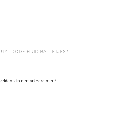
UTY | DODE HUID BALLETJES?
 velden zijn gemarkeerd met
*