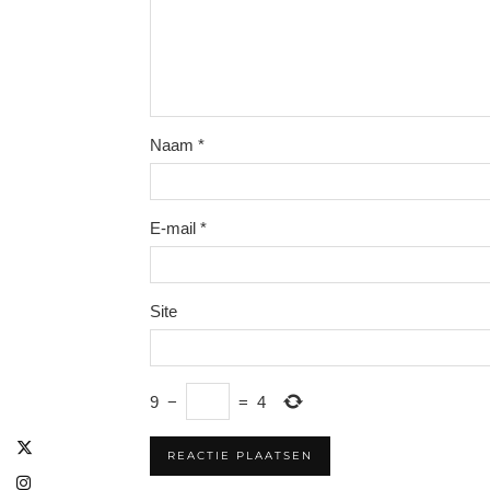
Naam
*
E-mail
*
Site
9
−
=
4