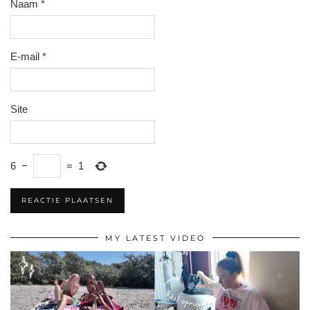
Naam
*
E-mail
*
Site
6
−
=
1
MY LATEST VIDEO