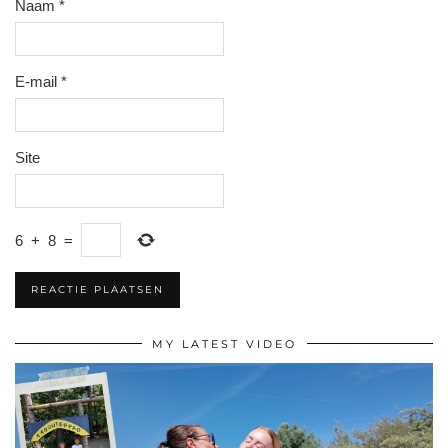
Naam
*
E-mail
*
Site
6
+
8
=
MY LATEST VIDEO